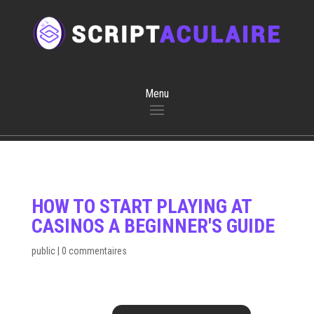
Menu
HOW TO START PLAYING AT
CASINOS A BEGINNER'S GUIDE
public
|
0 commentaires