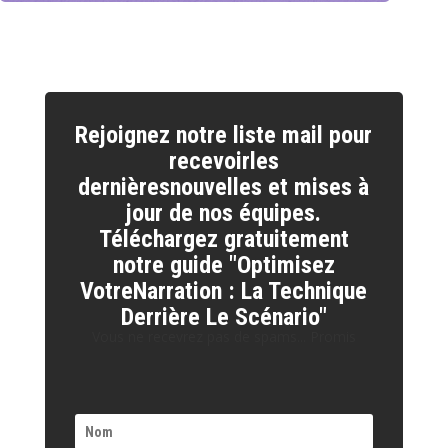
Rejoignez notre liste mail pour
recevoirles
dernièresnouvelles et mises à
jour de nos équipes.
Téléchargez gratuitement
notre guide "Optimisez
VotreNarration : La Technique
Derrière Le Scénario"
Vous ne recevrez pas de spams... Promis