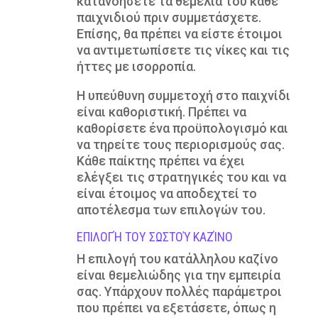
κατανοήσετε τα θεμέλια του κάθε
παιχνιδιού πριν συμμετάσχετε.
Επίσης, θα πρέπει να είστε έτοιμοι
να αντιμετωπίσετε τις νίκες και τις
ήττες με ισορροπία.
Η υπεύθυνη συμμετοχή στο παιχνίδι
είναι καθοριστική. Πρέπει να
καθορίσετε ένα προϋπολογισμό και
να τηρείτε τους περιορισμούς σας.
Κάθε παίκτης πρέπει να έχει
ελέγξει τις στρατηγικές του και να
είναι έτοιμος να αποδεχτεί το
αποτέλεσμα των επιλογών του.
ΕΠΙΛΟΓΉ ΤΟΥ ΣΩΣΤΟΎ ΚΑΖΊΝΟ
Η επιλογή του κατάλληλου καζίνο
είναι θεμελιώδης για την εμπειρία
σας. Υπάρχουν πολλές παράμετροι
που πρέπει να εξετάσετε, όπως η