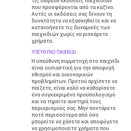
τις δωρεάν εκδόσεις παιχνιδιών
που προσφέρονται από τα καζίνο.
Αυτές οι εκδόσεις σας δίνουν τη
δυνατότητα να εξασκηθείτε και να
κατανοήσετε τις δυναμικές των
παιχνιδιών χωρίς να ρισκάρετε
χρήματα.
ΥΠΕΎΘΥΝΟ ΠΑΙΧΝΊΔΙ
Η υπεύθυνη συμμετοχή στο παιχνίδι
είναι ουσιαστική για την αποφυγή
εθισμού και οικονομικών
προβλημάτων. Προτού αρχίσετε να
παίζετε, είναι καλό να καθορίσετε
ένα συγκεκριμένο προϋπολογισμό
και να τηρείτε αυστηρά τους
περιορισμούς σας. Μην ποντάρετε
ποτέ περισσότερα από όσα
μπορείτε να χάσετε και αποφύγετε
να χρησιμοποιείτε χρήματα που