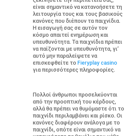
είναι σημαντικό να κατανοήσετε τη
λειτουργία τους και τους βασικούς
κανόνες που διέπουν τα παιχνίδια.
Η εισαγωγή σας σε αυτόν τον
κόσμο απαιτεί ενημέρωση και
υπευθυνότητα. Τα παιχνίδια πρέπει
να παίζονται με υπευθυνότητα, γι’
αυτό μην παραλείψετε να
επισκεφθείτε το
Fieryplay casino
για περισσότερες πληροφορίες.
Πολλοί άνθρωποι προσελκύονται
από την προοπτική του κέρδους,
αλλά θα πρέπει να θυμόμαστε ότι το
παιχνίδι περιλαμβάνει και ρίσκο. Οι
κανόνες διαφέρουν ανάλογα με το
παιχνίδι, οπότε είναι σημαντικό να