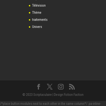
Télévision
Thème
traitements
Univers
© 2023 Scriptaculaire | Design Fiction Faction
/*place button modules next to each other in the same column*/ .pa-inline-